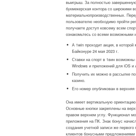
выигрыш. За полностью завершенную
букмекерская контора со широкими 
материальнопроизводственных. Перед
пользователю необходимо пройти рег
получаете доступ ковсему всем спор
ознакомьтесь со всеми возможными и
А 1win проходит акция, в которой
Байконуре 24 мая 2023 г.
Ставки на спорт в 1вин возможны 
Windows и приложений для iOS и A
Получить их можно в рассылке по
казино.
Его номер опубликован в верхняя 
Она имеет вертикальную ориентацию
Основные кнопки закреплены на верх
правом верхнем углу. Функционал мо
приложения на ПК. Знак бонус начис
создания учетной записи же первого
клиентов бонусными предложениями 