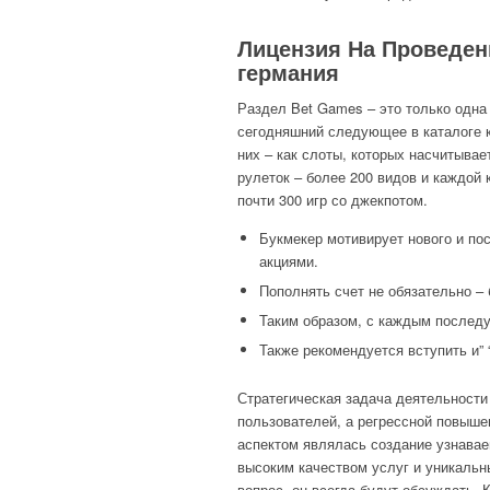
Лицензия На Проведени
германия
Раздел Bet Games – это только одна
сегодняшний следующее в каталоге к
них – как слоты, которых насчитывае
рулеток – более 200 видов и каждой 
почти 300 игр со джекпотом.
Букмекер мотивирует нового и п
акциями.
Пополнять счет не обязательно –
Таким образом, с каждым послед
Также рекомендуется вступить и”
Стратегическая задача деятельности
пользователей, а регрессной повыше
аспектом являлась создание узнавае
высоким качеством услуг и уникальны
вопрос, он всегда будут обсуждать. 