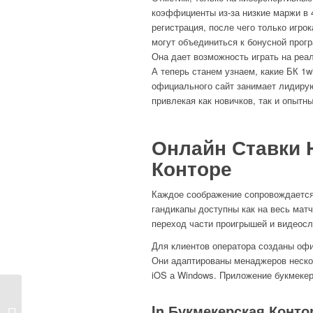
коэффициенты из-за низкие маржи в 
регистрация, после чего только игр
могут объединиться к бонусной прогр
Она дает возможность играть на реа
А теперь станем узнаем, какие БК 1w
официального сайт занимает лидиру
привлекая как новичков, так и опытны
Онлайн Ставки 
Конторе
Каждое соображение сопровождается
гандикапы доступны как на весь матч
переход части проигрышей и видеосл
Для клиентов оператора созданы офи
Они адаптированы менаджеров нескол
iOS а Windows. Приложение букмекер
In Букмекерская Конто
Pinup-az Internet Casino Flag U