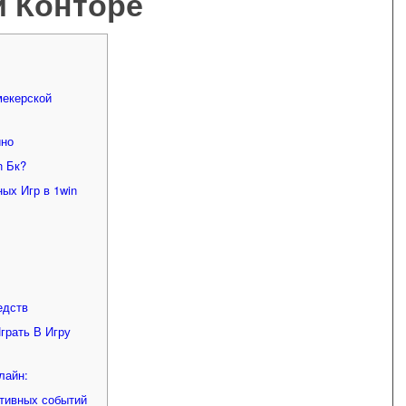
й Конторе
мекерской
ино
n Бк?
ых Игр в 1win
едств
Играть В Игру
лайн:
ртивных событий