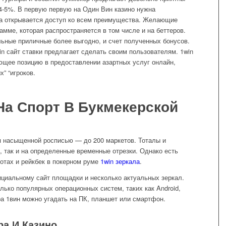
4-5%. В первую первую на Один Вин казино нужна
ока открывается доступ ко всем преимущества. Желающие
амме, которая распространяется в том числе и на беттеров.
льные приличные более выгодно, и счет полученных бонусов.
in сайт ставки предлагает сделать своим пользователям. 1win
ющее позицию в предоставлении азартных услуг онлайн,
х” “игроков.
На Спорт В Букмекерской
 насыщенной росписью — до 200 маркетов. Тоталы и
, так и на определенные временные отрезки. Однако есть
отах и рейкбек в покерном руме
1win зеркала
.
циальному сайт площадки и несколько актуальных зеркал.
ько популярных операционных систем, таких как Android,
а 1вин можно угадать на ПК, планшет или смартфон.
ра И Казино