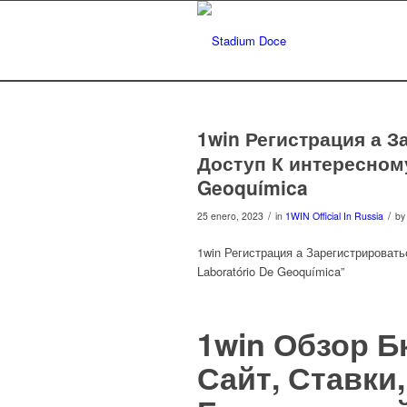
1win Регистрация а З
Доступ К интересному
Geoquímica
/
/
25 enero, 2023
in
1WIN Official In Russia
b
1win Регистрация а Зарегистрироват
Laboratório De Geoquímica”
1win Обзор 
Сайт, Ставки