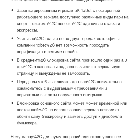
Зарегистрированным игрокам БК 1xBet с посторонней
работающего зеркала доступную различные виды пари на
спорт – система%2C цепочка%2C одиночная ставка и
экспрессы.
Учитывая%2C только не во двух городах есть офисы
компании 1xbet%2C нет возможность проходить
верификацию в режиме онлайн.
В среднем%2C блокировка сайта произошло один раз а 3
дня%2C а как органы надзора вычисляют зеркальную
страницу и вынуждены ее заморозить.
Перед тем чтобы заключить договор%2C внимательно
ознакомьтесь с выдвигаемыми требованиями и
вариантами выплаты полученного выигрыша.
Блокировка основного сайта может может временной или
постоянной%2C но использование зеркала позволяет
обойти саму блокировку и заиметь доступ к дикобелла
букмекера.
Нему слову%2C для сумм операций одинаково успешнее