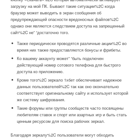
загрузку на мой ПК. Бывают такие ситуации%2C когда
браузер может выводить в экран сообщения об
предупреждающей опасности вредоносных файлов%2C
однако они являются следствием доступа на запрещенный
сайт%2C не” “достаточно того.
Также периодически проводятся различные акции%2C во
время них также предоставляются бонусы и фрибеты.
Ко вашему аккаунту может” “быть подключен
действующий номер сотового телефона для быстрого
доступа ко приложению.
Кроме того%2C зеркало 1хбет обеспечивает надежное
данных пользователей%2C так как оно окончательно
соответствует оригинальному сайту и использует которой
же систему шифрования.
Такие форумы или группы сообществ часто посвящены
любителям ставок и спорт или азартных игр и быть стать
ценным ресурсом для поиска рабочих зеркал.
Благодаря зеркалу%2C пользователи могут обходить