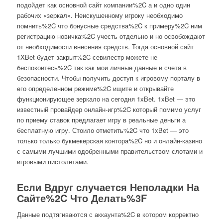
подойдет как основной сайт компании%2C а и одно один
рабочих «зеркал». Неискушенному игроку необходимо
помнить%2C что бонусные средства%2C к примеру%2C ним
регистрацию новичка%2C учесть отдельно и но освобождают
от необходимости внесения средств. Тогда основной сайт
1XBet будет закрыт%2C севилестр можете не
беспокоитесь%2C так как мои личные данные и счета в
безопасности. Чтобы получить доступ к игровому порталу в
его определенном режиме%2C ищите и открывайте
функционирующее зеркало на сегодня 1xBet. 1xBet — это
известный провайдер онлайн-игр%2C который помимо услуг
по приему ставок предлагает игру в реальные деньги а
бесплатную игру. Стоило отметить%2C что 1xBet — это
только только букмекерская контора%2C но и онлайн-казино
с самыми лучшими одобренными правительством слотами и
игровыми пистолетами.
Если Вдруг случается Неполадки На
Сайте%2C Что Делать%3F
Данные подтягиваются с аккаунта%2C в котором корректно