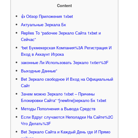
Content
👍 Обзор Приложения 1xbet
Актуальные Зеркала Бк
Replies To “рабочее Зеркало Сайта 1xbet и
Сейчас”
“bet Букмекерская Компания%3A Регистрация И
Вход в Аккаунт Игрока
законные Ли Использовать Зеркало 1хбет%3F
Выходные Данные”
Bet Зеркало свободное И Вход на Официальный
Сайт
Зачем можно Зеркало 1xbet – Причины
Блокировки Сайта” “[newline]зеркало Бк 1xbet
Методы Пополнения а Вывода Средств
Если Вдруг случаются Неполадки На Сайте%2C
Что Делать%3F
Bet Зеркало Сайта и Каждый День где И Прямо