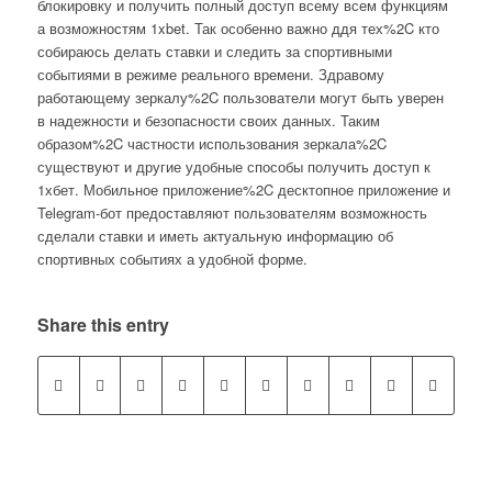
блокировку и получить полный доступ всему всем функциям
а возможностям 1xbet. Так особенно важно ддя тех%2C кто
собираюсь делать ставки и следить за спортивными
событиями в режиме реального времени. Здравому
работающему зеркалу%2C пользователи могут быть уверен
в надежности и безопасности своих данных. Таким
образом%2C частности использования зеркала%2C
существуют и другие удобные способы получить доступ к
1хбет. Мобильное приложение%2C десктопное приложение и
Telegram-бот предоставляют пользователям возможность
сделали ставки и иметь актуальную информацию об
спортивных событиях а удобной форме.
Share this entry