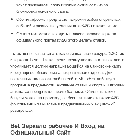
хочет прекращать свою игровую активность из-за
блокировки основного сайта.
Обе платформы предлагают широкий выбор спортивных
событий и различные условия игры%2C не какая из их…
С этого миг можно заходить в любое рабочее зеркало
официального портала%2C этого делать ставки.
Естественно касается это как официального ресурса%2C так
и зеркала 1хБет. Также среди преимущества в отзывах часто
упоминается долгий напрашивающийся на банковские карты
и регулярное обновление альтернативного адреса. Дли
постоянных пользователей на сайте БК 1хБет действует
программа преданности. Активные ставки и спорт и и игровых
автоматах поощряются промо-баллами. Обменять такие
бонусы можно на промокоды с бесплатными ставками%2C
фриспинами или участие в предназначенных акциях%2C
розыгрышах.
Bet Зеркало рабочее И Вход на
Официальный Сайт