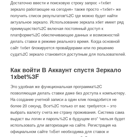
Достаточно ввести и поисковую строку запрос «1хбет
зеркало работающее на сегодня» также просто «1хбет» же
получить список результатов%2C где можно будет найти
актуальное зеркало. Использование зеркала хбет имеет ряд
преимущество%2C включая постоянный доступ к
платформе%2C обеспечивающее данных и возможностей
делать ставки в режиме реального время. Когда основной
сайт 1хбет блокируется провайдерами или по решению
суда%2C зеркало становится доступным для пользователей.
Как войти В Аккаунт спустя Зеркало
1xbet%3F
Это удобная же функциональная программа%2C
позволяющая делать ставки даже без доступа к компьютеру.
На создание учетной записи а один клик понадобится не
более 20 секунд. Все%2C только от вас требуется – это
выбрать валюту счета же страну проживания. Система сама
выдаст вы логин и пароль%2C в будущем его” “нельзя будет
использовать дли авторизации на сайте. Регистрация на
официальном сайте 1хБет необходима для ставок и