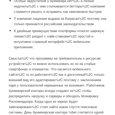
Особых недостатков у букмекера нет%2C а любые
недочеты%2C с ним сталкиваются бетторы%2C компания
стремится решить и исправить как невозможно быстрее.
У компании лицензия выдана на Кюрасао%2C поэтому она
только признается российским законодательством.
К двойным преимуществам платформы относят широкую
линию%2C раздел с лайв-ставками%2C простой и
интуитивно странный интерфейс%2C мобильное
приложение.
Смысла%2C что программы не требовательны к ресурсам
устройств%2C то можно использовать их но на слабых
смартфонах и планшетах. Что касается мобильного
сайта%2C то он работаете%2C как и десктопный%2C только
внешний вид его адаптирован%2C поэтому с заключением
пари у пользователей нерешенных не возникает. Работников
букмекерской конторы всегда создают их%2C чтобы
распределить нагрузку и серверы и обходить блокировку
Роскомнадзора. Когда одно из зеркал будет
заблокировано%2C стоит найти новое спустя поисковые
системы. День букмекерская контора 1xbet считается одной