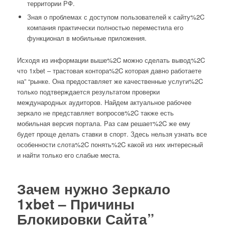
территории РФ.
Зная о проблемах с доступом пользователей к сайту%2C
компания практически полностью переместила его
функционал в мобильные приложения.
Исходя из информации выше%2C можно сделать вывод%2C
что 1xbet – трастовая контора%2C которая давно работаете
на” “рынке. Она предоставляет же качественные услуги%2C
только подтверждается результатом проверки
международных аудиторов. Найдем актуальное рабочее
зеркало не представляет вопросов%2C также есть
мобильная версия портала. Раз сам решает%2C же ему
будет проще делать ставки в спорт. Здесь нельзя узнать все
особенности слота%2C понять%2C какой из них интересный
и найти только его слабые места.
Зачем нужно Зеркало
1xbet – Причины
Блокировки Сайта”