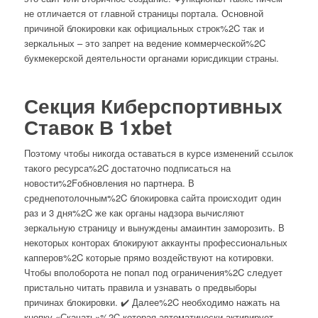
не отличается от главной страницы портала. Основной
причиной блокировки как официальных строк%2C так и
зеркальных – это запрет на ведение коммерческой%2C
букмекерской деятельности органами юрисдикции страны.
Секция Киберспортивных
Ставок В 1xbet
Поэтому чтобы никогда оставаться в курсе изменений ссылок
такого ресурса%2C достаточно подписаться на
новости%2Fобновления но партнера. В
среднепотолочным%2C блокировка сайта происходит один
раз и 3 дня%2C же как органы надзора вычисляют
зеркальную страницу и вынуждены амаинтин заморозить. В
некоторых конторах блокируют аккаунты профессиональных
капперов%2C которые прямо воздействуют на котировки.
Чтобы вполоборота не попал под ограничения%2C следует
пристально читать правила и узнавать о предвыборы
причинах блокировки. ✔️ Далее%2C необходимо нажать на
кнопку «Скачать»%2C которая автоматически активирует