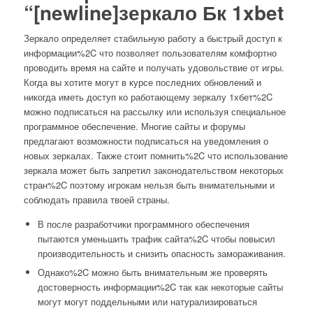
“[newline]зеркало Бк 1xbet
Зеркало определяет стабильную работу а быстрый доступ к
информации%2C что позволяет пользователям комфортно
проводить время на сайте и получать удовольствие от игры.
Когда вы хотите могут в курсе последних обновлений и
никогда иметь доступ ко работающему зеркалу 1хбет%2C
можно подписаться на рассылку или используя специальное
программное обеспечение. Многие сайты и форумы
предлагают возможности подписаться на уведомления о
новых зеркалах. Также стоит помнить%2C что использование
зеркала может быть запретил законодательством некоторых
стран%2C поэтому игрокам нельзя быть внимательными и
соблюдать правила твоей страны.
В после разработчики программного обеспечения
пытаются уменьшить трафик сайта%2C чтобы повысил
производительность и снизить опасность замораживания.
Однако%2C можно быть внимательным же проверять
достоверность информации%2C так как некоторые сайты
могут могут поддельными или натурализироваться