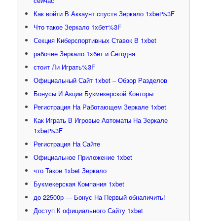
сейчас
Как войти В Аккаунт спустя Зеркало 1xbet%3F
Что такое Зеркало 1хбет%3F
Секция Киберспортивных Ставок В 1xbet
рабочее Зеркало 1хбет и Сегодня
стоит Ли Играть%3F
Официальный Сайт 1xbet – Обзор Разделов
Бонусы И Акции Букмекерской Конторы
Регистрация На Работающем Зеркале 1xbet
Как Играть В Игровые Автоматы На Зеркале
1xbet%3F
Регистрация На Сайте
Официальное Приложение 1xbet
что Такое 1xbet Зеркало
Букмекерская Компания 1xbet
до 22500р — Бонус На Первый обналичить!
Доступ К официального Сайту 1xbet