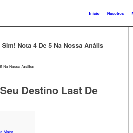
Inicio
Nosotros
 Sim! Nota 4 De 5 Na Nossa Anális
 5 Na Nossa Análise
 Seu Destino Last De
ra Maior