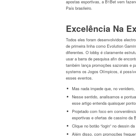
apostas esportivas, a B1Bet vem faze
País brasileiro.
Excelência Na Ex
Todos eles foram desenvolvidos electro
de primeira linha como Evolution Gamin
diferentes. O lobby é claramente estrut
usar a barra de pesquisa afin de enco
também lança promoções sazonais e pa
systems os Jogos Olímpicos, é possíve
esses eventos.
Mas nada impede que, no venidero, a
Nesse sentido, analisamos e pontuam
esse artigo entenda quaisquer ponto
Projetado com foco em conveniência e
esportivas e ofertas de cassino da 
Clique no botão “login” no dessin da
Além disso, com promoções frequent