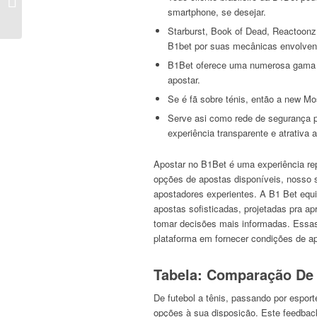
smartphone, se desejar.
Казино...
Starburst, Book of Dead, Reactoonz 
B1bet por suas mecânicas envolvent
B1Bet oferece uma numerosa gama d
apostar.
Se é fã sobre ténis, então a new Mos
Serve asi como rede de segurança p
experiência transparente e atrativa 
Apostar no B1Bet é uma experiência r
opções de apostas disponíveis, nosso si
apostadores experientes. A B1 Bet equ
apostas sofisticadas, projetadas pra ap
tomar decisões mais informadas. Essas
plataforma em fornecer condições de a
Tabela: Comparação De
De futebol a tênis, passando por espor
opções à sua disposição. Este feedbac