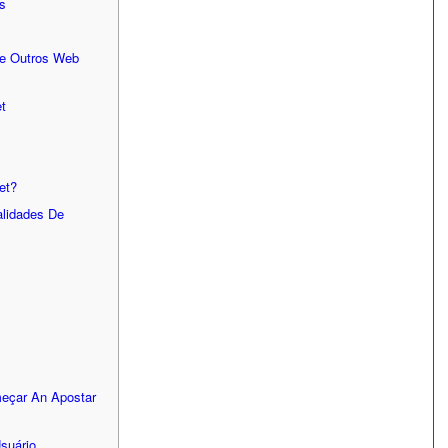
s
De Outros Web
t
et?
lidades De
eçar An Apostar
suário