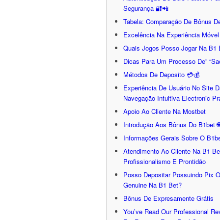
Segurança 🔐📲
Tabela: Comparação De Bônus D
Excelência Na Experiência Móvel
Quais Jogos Posso Jogar Na B1 
Dicas Para Um Processo De” “S
Métodos De Deposito 💳💰
Experiência De Usuário No Site D
Navegação Intuitiva Electronic Pr
Apoio Ao Cliente Na Mostbet
Introdução Aos Bônus Do B1bet 
Informações Gerais Sobre O B1b
Atendimento Ao Cliente Na B1 Be
Profissionalismo E Prontidão
Posso Depositar Possuindo Pix 
Genuine Na B1 Bet?
Bônus De Expresamente Grátis
You’ve Read Our Professional R