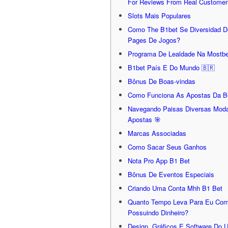
For Reviews From Real Customer
Slots Mais Populares
Como The B1bet Se Diversidad 
Pages De Jogos?
Programa De Lealdade Na Mostbe
B1bet País E Do Mundo 🇧🇷
Bônus De Boas-vindas
Como Funciona As Apostas Da B
Navegando Paisas Diversas Moda
Apostas 🎯
Marcas Associadas
Como Sacar Seus Ganhos
Nota Pro App B1 Bet
Bônus De Eventos Especiais
Criando Uma Conta Mhh B1 Bet
Quanto Tempo Leva Para Eu Com
Possuindo Dinheiro?
Design, Gráficos E Software Do U