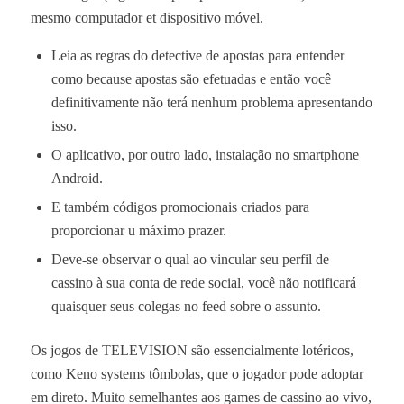
mesmo computador et dispositivo móvel.
Leia as regras do detective de apostas para entender
como because apostas são efetuadas e então você
definitivamente não terá nenhum problema apresentando
isso.
O aplicativo, por outro lado, instalação no smartphone
Android.
E também códigos promocionais criados para
proporcionar u máximo prazer.
Deve-se observar o qual ao vincular seu perfil de
cassino à sua conta de rede social, você não notificará
quaisquer seus colegas no feed sobre o assunto.
Os jogos de TELEVISION são essencialmente lotéricos,
como Keno systems tômbolas, que o jogador pode adoptar
em direto. Muito semelhantes aos games de cassino ao vivo,