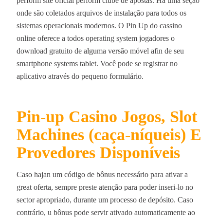
perform site oficial perform clube de apostas. Há uma seção
onde são coletados arquivos de instalação para todos os
sistemas operacionais modernos. O Pin Up do cassino
online oferece a todos operating system jogadores o
download gratuito de alguma versão móvel afin de seu
smartphone systems tablet. Você pode se registrar no
aplicativo através do pequeno formulário.
Pin-up Casino Jogos, Slot
Machines (caça-níqueis) E
Provedores Disponíveis
Caso hajan um código de bônus necessário para ativar a
great oferta, sempre preste atenção para poder inseri-lo no
sector apropriado, durante um processo de depósito. Caso
contrário, u bônus pode servir ativado automaticamente ao