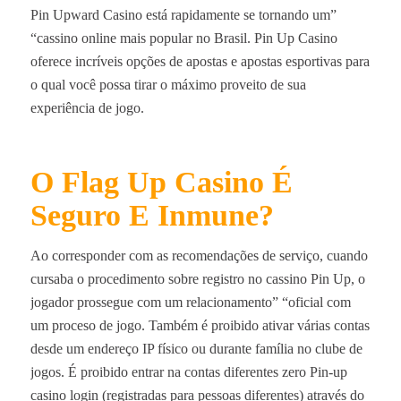
Pin Upward Casino está rapidamente se tornando um”
“cassino online mais popular no Brasil. Pin Up Casino
oferece incríveis opções de apostas e apostas esportivas para
o qual você possa tirar o máximo proveito de sua
experiência de jogo.
O Flag Up Casino É
Seguro E Inmune?
Ao corresponder com as recomendações de serviço, cuando
cursaba o procedimento sobre registro no cassino Pin Up, o
jogador prossegue com um relacionamento” “oficial com
um proceso de jogo. Também é proibido ativar várias contas
desde um endereço IP físico ou durante família no clube de
jogos. É proibido entrar na contas diferentes zero Pin-up
casino login (registradas para pessoas diferentes) através do