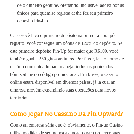
de o dinheiro genuine, ofertando, inclusive, added bonus
únicos para quem se registra at the faz seu primeiro
depósito Pin-Up.
Caso você faça o primeiro depósito na primeira hora pós-
registro, você consegue um bônus de 120% do depósito. Se
este primeiro depósito Pin-Up for maior que R$100, você
também ganha 250 giros gratuitos. Por favor, leia o termo de
usuário com cuidado para manejar todos os pontos dos
bônus at the do código promocional. Em breve, u cassino
online estará disponível em diversos países, já la cual an
empresa provém expandindo suas operações para novos
territórios.
Como Jogar No Cassino Da Pin Upward?
Como an empresa séria que é, obviamente, o Pin-up Casino
utiliza medidas de segurança avançadas para proteger suas