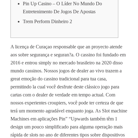
Pin Up Casino – O Líder No Mundo Do
Entretenimento De Jogos De Apostas
Trem Perform Dinheiro 2
A licença de Curaçao responsable que an proyecto atende
aos sobre segurança e seguran?a. O cassino foi fundado em
2016 e entrou simply no mercado brasileiro na 2020 disso
mundo cassinos. Nossos jogos de dealer ao vivo trazem a
great emoção do cassino tradicional para tua casa,
permitindo la cual você desfrute deste clássico jogo para
cartas com o dealer de verdade em tempo actual. Com
nossos experientes croupiers, você pode ter certeza de que
terá um momento agradável enquanto joga. As Slot machine
Machines em aplicações Pin” “Upwards também têm 1
design um pouco simplificado para alguma operação mais
rápida de slots no ano de diferentes tipos sobre dispositivos