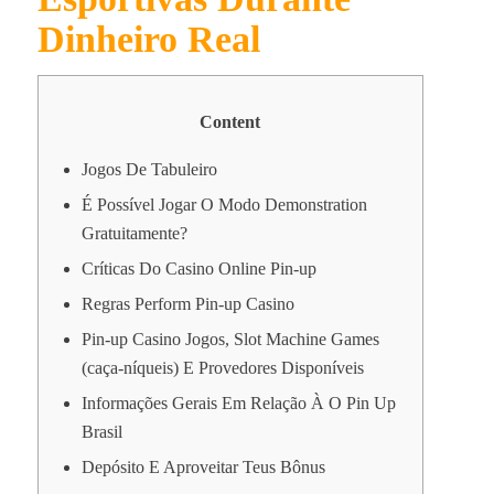
Dinheiro Real
Content
Jogos De Tabuleiro
É Possível Jogar O Modo Demonstration
Gratuitamente?
Críticas Do Casino Online Pin-up
Regras Perform Pin-up Casino
Pin-up Casino Jogos, Slot Machine Games
(caça-níqueis) E Provedores Disponíveis
Informações Gerais Em Relação À O Pin Up
Brasil
Depósito E Aproveitar Teus Bônus