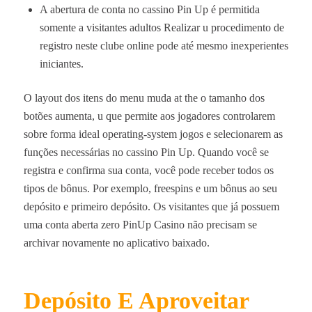
A abertura de conta no cassino Pin Up é permitida
somente a visitantes adultos Realizar u procedimento de
registro neste clube online pode até mesmo inexperientes
iniciantes.
O layout dos itens do menu muda at the o tamanho dos
botões aumenta, u que permite aos jogadores controlarem
sobre forma ideal operating-system jogos e selecionarem as
funções necessárias no cassino Pin Up. Quando você se
registra e confirma sua conta, você pode receber todos os
tipos de bônus. Por exemplo, freespins e um bônus ao seu
depósito e primeiro depósito. Os visitantes que já possuem
uma conta aberta zero PinUp Casino não precisam se
archivar novamente no aplicativo baixado.
Depósito E Aproveitar