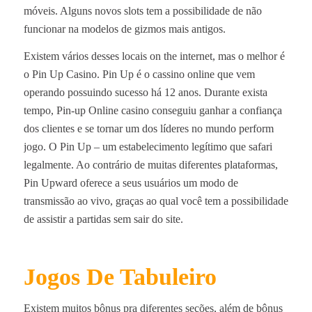
móveis. Alguns novos slots tem a possibilidade de não
funcionar na modelos de gizmos mais antigos.
Existem vários desses locais on the internet, mas o melhor é
o Pin Up Casino. Pin Up é o cassino online que vem
operando possuindo sucesso há 12 anos. Durante exista
tempo, Pin-up Online casino conseguiu ganhar a confiança
dos clientes e se tornar um dos líderes no mundo perform
jogo. O Pin Up – um estabelecimento legítimo que safari
legalmente. Ao contrário de muitas diferentes plataformas,
Pin Upward oferece a seus usuários um modo de
transmissão ao vivo, graças ao qual você tem a possibilidade
de assistir a partidas sem sair do site.
Jogos De Tabuleiro
Existem muitos bônus pra diferentes seções, além de bônus