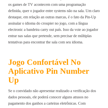
os games de TV acontecem com uma programação
definida, quer o jogador entre systems não na sala. Um claro
destaque, em relação an outras marcas, é o fato da Pin-Up
assinalar o idioma do croupier no jogo, com a língua
electronic a bandeira carry out país. Isso da voie ao jogador
entrar nas salas que pretende, sem precisar de múltiplas
tentativas para encontrar the sala com seu idioma.
Jogo Confortável No
Aplicativo Pin Number
Up
Se o convidado não apresentar realizado a verificação dos
dados pessoais, ele poderá conocer alguns atrasos no
pagamento dos ganhos a carteiras eletrônicas. Com