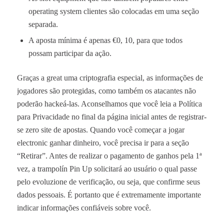
operating system clientes são colocadas em uma seção
separada.
A aposta mínima é apenas €0, 10, para que todos
possam participar da ação.
Graças a great uma criptografia especial, as informações de
jogadores são protegidas, como também os atacantes não
poderão hackeá-las. Aconselhamos que você leia a Política
para Privacidade no final da página inicial antes de registrar-
se zero site de apostas. Quando você começar a jogar
electronic ganhar dinheiro, você precisa ir para a seção
“Retirar”. Antes de realizar o pagamento de ganhos pela 1ª
vez, a trampolín Pin Up solicitará ao usuário o qual passe
pelo evoluzione de verificação, ou seja, que confirme seus
dados pessoais. É portanto que é extremamente importante
indicar informações confiáveis ​​sobre você.