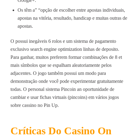
Google+.
Os têm a” “opção de escolher entre apostas individuais,
apostas na vitória, resultado, handicap e muitas outras de
apostas.
O possui inegáveis 6 rolos e um sistema de pagamento
exclusivo search engine optimization linhas de deposito.
Para ganhar, muitos preferem formar combinações de 8 et
mais símbolos que se espalham aleatoriamente pelos
adjacentes. O jogo também possui um modo para
demonstração onde você pode experimentar gratuitamente
todas. O personal sistema Pincoin an oportunidade de
cambiar e usar fichas virtuais (pincoins) em vários jogos
sobre cassino no Pin Up.
Críticas Do Casino On