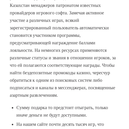
Казахстан менаджеров патронатом известных
провайдеров игрового софта. Замечая активное
участие а различных играх, всякий
зарегистрированный пользователь автоматически
становится участником программы,
предусматривающей награждение баллами
лояльности. На немногих ресурсах применяются
различные статусы и звания в отношении игроков, за
что ей полагаются соответствующие награды. Чтобы
найти бездепозитные промокоды казино, чересчур
обратиться к одним из поисковых систем либо
подписаться и каналы в мессенджерах, посвященные
азартным развлечениям.
Сумму подарка то предстоит отыграть, только
иначе деньги не будут доступными.
На нашем сайте почти десять тысяч игр, что