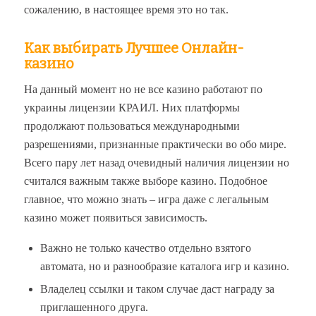
сожалению, в настоящее время это но так.
Как выбирать Лучшее Онлайн-
казино
На данный момент но не все казино работают по
украины лицензии КРАИЛ. Них платформы
продолжают пользоваться международными
разрешениями, признанные практически во обо мире.
Всего пару лет назад очевидный наличия лицензии но
считался важным также выборе казино. Подобное
главное, что можно знать – игра даже с легальным
казино может появиться зависимость.
Важно не только качество отдельно взятого
автомата, но и разнообразие каталога игр и казино.
Владелец ссылки и таком случае даст награду за
приглашенного друга.