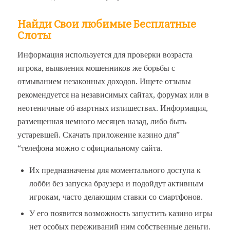
Найди Свои любимые Бесплатные
Слоты
Информация используется для проверки возраста
игрока, выявления мошенников же борьбы с
отмыванием незаконных доходов. Ищете отзывы
рекомендуется на независимых сайтах, форумах или в
неотеничные об азартных излишествах. Информация,
размещенная немного месяцев назад, либо быть
устаревшей. Скачать приложение казино для”
“телефона можно с официальному сайта.
Их предназначены для моментального доступа к
лобби без запуска браузера и подойдут активным
игрокам, часто делающим ставки со смартфонов.
У его появится возможность запустить казино игры
нет особых переживаний ним собственные деньги.