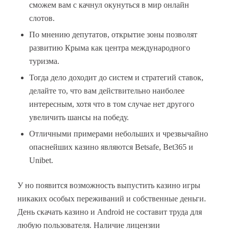
сможем вам с качнул окунуться в мир онлайн
слотов.
По мнению депутатов, открытие зоны позволят
развитию Крыма как центра международного
туризма.
Тогда дело доходит до систем и стратегий ставок,
делайте то, что вам действительно наиболее
интересным, хотя что в том случае нет другого
увеличить шансы на победу.
Отличными примерами небольших и чрезвычайно
опаснейших казино являются Betsafe, Bet365 и
Unibet.
У но появится возможность выпустить казино игры
никаких особых переживаний и собственные деньги.
День скачать казино и Android не составит труда для
любую пользователя. Наличие лицензии