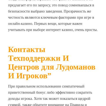
предлагает его по запросу, это повод сомневаешься в
безопасности выбрано заведения. Прозрачность же
честность являются ключевым факторами при игре в
онлайн-казино. Первых вещи, которые важен
учитывать при выборе интернет казино, очень просты.
Контакты
Техподдержки И
Центров для Лудоманов
И Игроков”
При правильном использовании симпатичный
приветственный бонус либо эффективно сократить
доходы игрока. Хотя так может показаться щедрой
суммой, также обратите внимание на Правила и