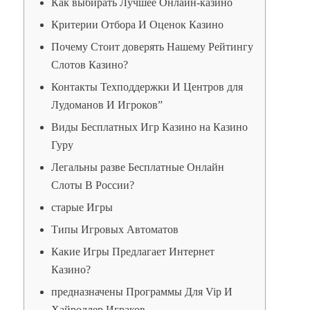
Как выбирать Лучшее Онлайн-казино
Критерии Отбора И Оценок Казино
Почему Стоит доверять Нашему Рейтингу
Слотов Казино?
Контакты Техподдержки И Центров для
Лудоманов И Игроков”
Виды Бесплатных Игр Казино на Казино
Гуру
Легальны разве Бесплатные Онлайн
Слоты В России?
старые Игры
Типы Игровых Автоматов
Какие Игры Предлагает Интернет
Казино?
предназначены Программы Для Vip И
Хайроллер Играков