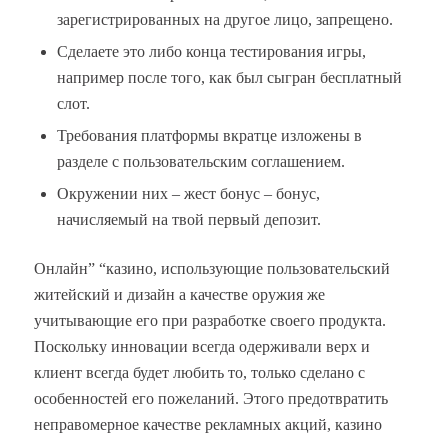
зарегистрированных на другое лицо, запрещено.
Сделаете это либо конца тестирования игры,
например после того, как был сыгран бесплатный
слот.
Требования платформы вкратце изложены в
разделе с пользовательским соглашением.
Окружении них – жест бонус – бонус,
начисляемый на твой первый депозит.
Онлайн” “казино, использующие пользовательский
житейский и дизайн а качестве оружия же
учитывающие его при разработке своего продукта.
Поскольку инновации всегда одерживали верх и
клиент всегда будет любить то, только сделано с
особенностей его пожеланий. Этого предотвратить
неправомерное качестве рекламных акций, казино