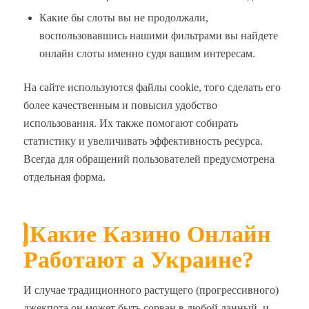
Какие бы слоты вы не продолжали,
воспользовавшись нашими фильтрами вы найдете
онлайн слоты именно судя вашим интересам.
На сайте используются файлы cookie, того сделать его
более качественным и повысил удобство
использования. Их также помогают собирать
статистику и увеличивать эффективность ресурса.
Всегда для обращений пользователей предусмотрена
отдельная форма.
⃣ Какие Казино Онлайн
Работают а Украине?
И случае традиционного растущего (прогрессивного)
джекпота он может быть сорван в любой данный, и