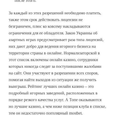
после этого.
За каждый из этих разрешений необходимо платить,
также этом срок действовать лицензии не
безграничен, плюс ко ковсему накладываются
ограничения для ее обладателя. Закон Украины об
азартных играх предусматривает раза типа лицензий,
них дают добро ддя ведения игорного бизнеса на
территории страны в онлайне. Нормализаторской в
этот список включены онлайн казино, сотрудники
которых никогда следят за поступившими жалобами
на сайт. Они участвуют в разрешении всех споров,
помогая найти выходов из ситуации же получить
выигрыш. Рейтинг лучших онлайн казино – это
подробный игорных заведений, расположенных в
порядке резкого качества услуг. А Топе оказываются
но лучшие казино, а чем ниже позиция клуба в списке,
тем он недостаточно популярный
mostbet
.