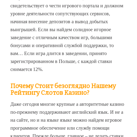
свидетельствует о чести игрового портала и должном
уровне деятельности сопутствующих сервисов,
начиная внесение депозитов а вывод добытых
выигрышей. Если вы найдем солидное игорное
заведение с отличным качеством игр, большими
бонусами и оперативной службой поддержки, то
вам… Если игра длится в заведении, принято
зарегистрированном в Польше, с каждой ставки
снимается 12%.
Почему Стоит безоглядно Нашему
Рейтингу Слотов Казино?
Даже сегодня многие крупные а авторитетные казино
по-прежнему поддерживают английский язык. И не а
на сайте, но и на языке языке можно найдем игровое
программное обеспечение или службу помощи
клиентов. Прежде больше, главное – не делать ставки