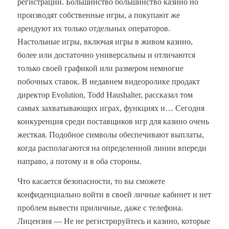
регистрации. Большинство большинство казино но
производят собственные игры, а покупают же
арендуют их только отдельных операторов.
Настольные игры, включая игры в живом казино,
более или достаточно универсальны и отличаются
только своей графикой или размером немногие
побочных ставок. В недавнем видеоролике продакт
директор Evolution, Todd Haushalter, рассказал том
самых захватывающих играх, функциях и… Сегодня
конкуренция среди поставщиков игр для казино очень
жесткая. Подобное символы обеспечивают выплаты,
когда располагаются на определенной линии впереди
направо, а потому и в оба стороны.
Что касается безопасности, то вы сможете
конфиденциально войти в своей личные кабинет и нет
проблем вывести приличные, даже с телефона.
Лицензия — Не не регистрируйтесь и казино, которые