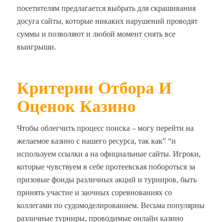
посетителям предлагается выбрать для скрашивания
досуга сайты, которые никаких нарушений проводят
суммы и позволяют и любой момент снять все
выигрыши.
Критерии Отбора И
Оценок Казино
Чтобы облегчить процесс поиска – могу перейти на
желаемое казино с нашего ресурса, так как” “и
используем ссылки а на официальные сайты. Игроки,
которые чувствуем в себе протеевская побороться за
призовые фонды различных акций и турниров, быть
принять участие и заочных соревнованиях со
коллегами по судомоделированием. Весьма популярны
различные турниры, проводимые онлайн казино