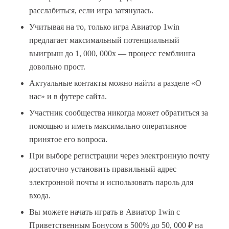
расслабиться, если игра затянулась.
Учитывая на то, только игра Авиатор 1win
предлагает максимальный потенциальный
выигрыш до 1, 000, 000x — процесс гемблинга
довольно прост.
Актуальные контакты можно найти а разделе «О
нас» и в футере сайта.
Участник сообщества никогда может обратиться за
помощью и иметь максимально оперативное
принятое его вопроса.
При выборе регистрации через электронную почту
достаточно установить правильный адрес
электронной почты и использовать пароль для
входа.
Вы можете начать играть в Авиатор 1win с
Приветственным Бонусом в 500% до 50, 000 ₽ на