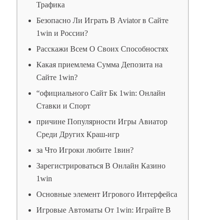
Трафика
Безопасно Ли Играть В Aviator в Сайте
1win и России?
Расскажи Всем О Своих Способностях
Какая приемлема Сумма Депозита на
Сайте 1win?
“официального Сайт Бк 1win: Онлайн
Ставки и Спорт
причине Популярности Игры Авиатор
Среди Других Краш-игр
за Что Игроки любите 1вин?
Зарегистрироваться В Онлайн Казино
1win
Основные элемент Игрового Интерфейса
Игровые Автоматы От 1win: Играйте В