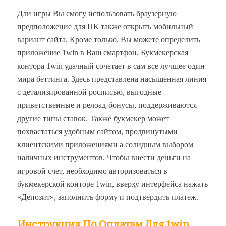
Дли игры Вы смогу использовать браузерную
предположение для ПК также открыть мобильный
вариант сайта. Кроме только, Вы можете определить
приложение 1win в Ваш смартфон. Букмекерская
контора 1win удачный сочетает в сам все лучшее один
мира беттинга. Здесь представлена насыщенная линия
с детализированной росписью, выгодные
приветственные и релоад-бонусы, поддерживаются
другие типы ставок. Также букмекер может
похвастаться удобным сайтом, продвинутыми
клиентскими приложениями а солидным выбором
наличных инструментов. Чтобы внести деньги на
игровой счет, необходимо авторизоваться в
букмекерской конторе 1win, вверху интерфейса нажать
«Депозит», заполнить форму и подтвердить платеж.
Инструкция По Оплатам Для 1win