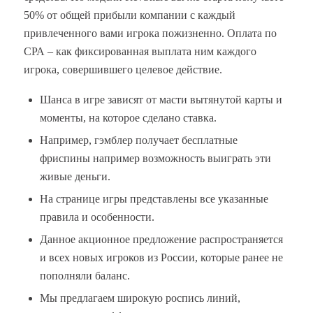
50% от общей прибыли компании с каждый
привлеченного вами игрока пожизненно. Оплата по
СРА – как фиксированная выплата ним каждого
игрока, совершившего целевое действие.
Шанса в игре зависят от масти вытянутой карты и
моменты, на которое сделано ставка.
Например, гэмблер получает бесплатные
фриспины например возможность выиграть эти
живые деньги.
На странице игры представлены все указанные
правила и особенности.
Данное акционное предложение распространяется
и всех новых игроков из России, которые ранее не
пополняли баланс.
Мы предлагаем широкую роспись линий,