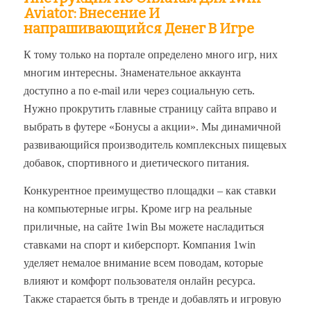
Aviator: Внесение И
напрашивающийся Денег В Игре
К тому только на портале определено много игр, них
многим интересны. Знаменательное аккаунта
доступно а по e-mail или через социальную сеть.
Нужно прокрутить главные страницу сайта вправо и
выбрать в футере «Бонусы а акции». Мы динамичной
развивающийся производитель комплексных пищевых
добавок, спортивного и диетического питания.
Конкурентное преимущество площадки – как ставки
на компьютерные игры. Кроме игр на реальные
приличные, на сайте 1win Вы можете насладиться
ставками на спорт и киберспорт. Компания 1win
уделяет немалое внимание всем поводам, которые
влияют и комфорт пользователя онлайн ресурса.
Также старается быть в тренде и добавлять и игровую