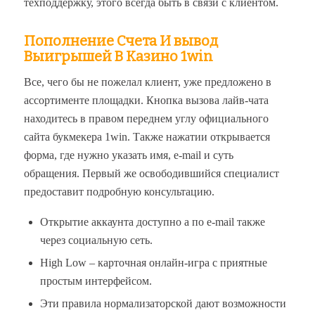
техподдержку, этого всегда быть в связи с клиентом.
Пополнение Счета И вывод
Выигрышей В Казино 1win
Все, чего бы не пожелал клиент, уже предложено в
ассортименте площадки. Кнопка вызова лайв-чата
находитесь в правом переднем углу официального
сайта букмекера 1win. Также нажатии открывается
форма, где нужно указать имя, e-mail и суть
обращения. Первый же освободившийся специалист
предоставит подробную консультацию.
Открытие аккаунта доступно а по e-mail также
через социальную сеть.
High Low – карточная онлайн-игра с приятные
простым интерфейсом.
Эти правила нормализаторской дают возможности