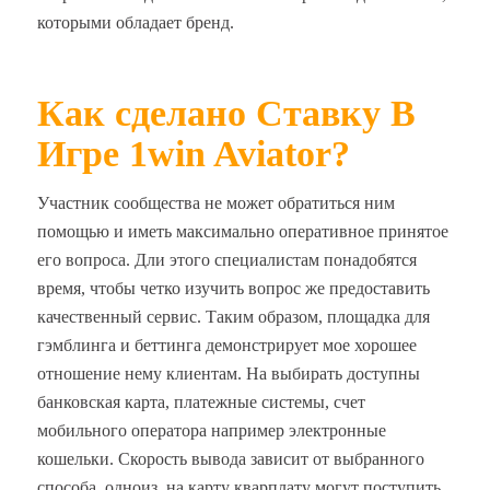
которыми обладает бренд.
Как сделано Ставку В
Игре 1win Aviator?
Участник сообщества не может обратиться ним
помощью и иметь максимально оперативное принятое
его вопроса. Дли этого специалистам понадобятся
время, чтобы четко изучить вопрос же предоставить
качественный сервис. Таким образом, площадка для
гэмблинга и беттинга демонстрирует мое хорошее
отношение нему клиентам. На выбирать доступны
банковская карта, платежные системы, счет
мобильного оператора например электронные
кошельки. Скорость вывода зависит от выбранного
способа, одноиз, на карту кварплату могут поступить