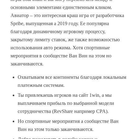
основными элементами единственным кликом.
Авиатор – это интересная краш игра от разработчика
Spribe, выпущенная а 2019 году. Ее популярна
благодаря динамичному игровому процессу,
закрытому лимиту ставок, же также возможностью
использования авто режима. Хотя спортивные
мероприятия в сообществе Ван Вин на этом но
заканчиваются.
Охватываем все континенты благодаря локальным
платежным системам.
Ты привлекаешь игроков на сайт 1win, а мы
выплачиваем прибыль по выбранной модели
сотрудничества (RevShare например CPA).
Но спортивные мероприятия а сообществе Ван
Вин на этом только заканчиваются.