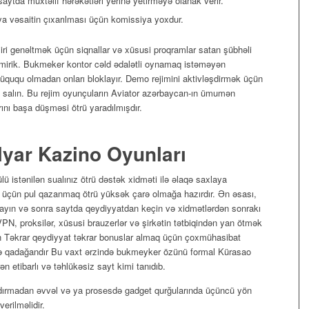
tda müxtəlif hərəkətləri yerinə yetirməyə olanak verir.
a vəsaitin çıxarılması üçün komissiya yoxdur.
ri genəltmək üçün siqnallar və xüsusi proqramlar satan şübhəli
etmirik. Bukmeker kontor cəld ədalətli oynamaq istəməyən
hüququ olmadan onları bloklayır. Demo rejimini aktivləşdirmək üçün
 salın. Bu rejim oyunçuların Aviator azərbaycan-ın ümumən
rını başa düşməsi ötrü yaradılmışdır.
yar Kazino Oyunları
ü istənilən sualınız ötrü dəstək xidməti ilə əlaqə saxlaya
s üçün pul qazanmaq ötrü yüksək çarə olmağa hazırdır. Ən əsası,
ayın və sonra saytda qeydiyyatdan keçin və xidmətlərdən sonrakı
PN, proksilər, xüsusi brauzerlər və şirkətin tətbiqindən yan ötmək
in Təkrar qeydiyyat təkrar bonuslar almaq üçün çoxmühasibat
 ilə qadağandır Bu vaxt ərzində bukmeyker özünü formal Kürasao
ən etibarlı və təhlükəsiz sayt kimi tanıdıb.
şdırmadan əvvəl və ya prosesdə gadget qurğularında üçüncü yön
verilməlidir.