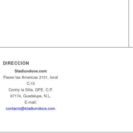
DIRECCIÓN
Stadiundoce.com
Paseo las Americas 2101, local
C-15
Contry la Silla, GPE. C.P.
67174, Guadalupe, N.L.
E-mail:
contacto@stadiumdoce.com