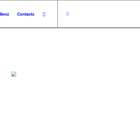
Menú
Contacto