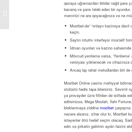
qəzaya uğramazdan ibtidai nağd para çıx
bacarıq və şans tələb edən bir oyundur. 
Best Way To Perform Games In
mərcinizi nə ara qoyacağınıza və nə müd
Australi
Mostbet-də” “onlayn kazinoya daxil
keçin.
Saytın intuitiv interfeysi müxtəlif fo
İdman oyunları və kazino sahəsində 
Mövcud yeniləmə varsa, ‘Yeniləmə’ a
versiyası yüklənəcək və cihazınıza q
Ancaq lap rahat metodlardan biri də 
Mostbet Online casino mahiyyət bölmədi
stolüstü hədis tapa bilərsiniz. Sevimli 
ya provayder üzrə filtrdən də istifadə e
edirsinizsə, Mega Moolah, İlahi Fortune
bloklanmaya ziddinə
mostbet
çarpışma ü
nəzərə alsanız, izhar olur ki, Mostbet
istəyənlər ötrü hədəf seçim olacaq. Sadə
edin və şirkətin gəlirinin aydın faizini əl