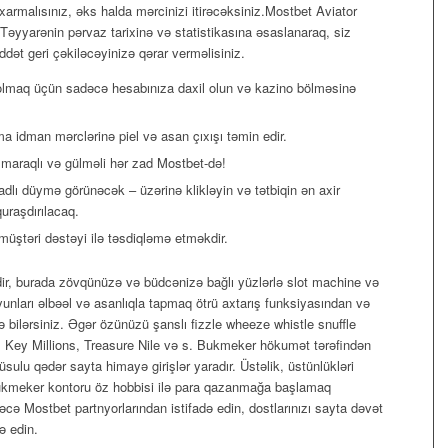
armalısınız, əks halda mərcinizi itirəcəksiniz.Mostbet Aviator
Təyyarənin pərvaz tarixinə və statistikasına əsaslanaraq, siz
dət geri çəkiləcəyinizə qərar verməlisiniz.
 olmaq üçün sadəcə hesabınıza daxil olun və kazino bölməsinə
rma idman mərclərinə piel və asan çıxışı təmin edir.
maraqlı və gülməli hər zad Mostbet-də!
dlı düymə görünəcək – üzərinə klikləyin və tətbiqin ən axir
uraşdırılacaq.
müştəri dəstəyi ilə təsdiqləmə etməkdir.
r, burada zövqünüzə və büdcənizə bağlı yüzlərlə slot machine və
oyunları əlbəəl və asanlıqla tapmaq ötrü axtarış funksiyasından və
də bilərsiniz. Əgər özünüzü şanslı fizzle wheeze whistle snuffle
, Key Millions, Treasure Nile və s. Bukmeker hökumət tərəfindən
sulu qədər sayta himayə girişlər yaradır. Üstəlik, üstünlükləri
 bukmeker kontoru öz hobbisi ilə para qazanmağa başlamaq
cə Mostbet partnyorlarından istifadə edin, dostlarınızı sayta dəvət
də edin.