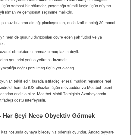
k üçün sərbəst bir hökmdar, yaşamağa sürətli keçid üçün düymə
eyli idman və çempionat seçiminə malikdir.
 pulsuz fırlanma almağı planlaşdırırsa, onda izafi məbləğ 30 manat
xeyr, həm də qüsurlu divizionları dövrə edən şah futbol və ya
niz.
a nəzarət etməkdən usanmaz olmaq lazım deyil.
dma şərtlərini yerinə yetirmək lazımdır.
zı yaxşılığa doğru pozulmaq üçün yer olacaq.
unları təklif edir, burada istifadəçilər real müddət rejimində real
m Android, həm də iOS cihazları üçün mövcuddur və Mostbet rəsmi
rından endirilə bilər. Mostbet Mobil Tətbiqinin Azərbaycanda
ifadəçi dostu interfeysidir.
 Hər Şeyi Necə Obyektiv Görmək
 kazinosunda oynaya biləcəyiniz ödənişli oyundur. Ancaq təyyarə