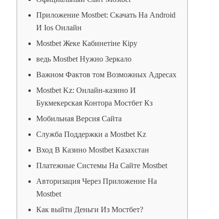
Приложение Mostbet: Скачать На Android
И Ios Онлайн
Mostbet Жеке Кабинетіне Кіру
ведь Mostbet Нужно Зеркало
Важном Фактов том Возможных Адресах
Mostbet Kz: Онлайн-казино И
Букмекерская Контора Мостбет Кз
Мобильная Версия Сайта
Служба Поддержки а Mostbet Kz
Вход В Казино Mostbet Казахстан
Платежные Системы На Сайте Mostbet
Авторизация Через Приложение На
Mostbet
Как выйти Деньги Из Мостбет?