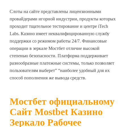
Слоты на сайте представлены лицензионными
провайдерами игорной индустрии, продукты которых
проходит тщательное тестирование и центре iTech
Labs. Казино имеет неквалифицированную службу
поддержки со режимом работы 24/7. Финансовые
операции в зеркале Мостбет отличие высокой
степенью безопасности. Платформа поддерживает
разнообразные платежные системы, только позволяет
пользователям выберет” “наиболее удобный для их
способ пополнения же вывода средств.
Мостбет официальному
Сайт Mostbet Казино
Зеркало Рабочее