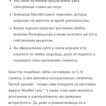
Мы также включаем предлагаемые здесь
электронные ставки на спорт.
Компания Мостбет имеет лицензию, которая
разрешает ей работать игорной деятельностью.
Копии портала помогают россиянам обойти
решение Роскомнадзора и вновь получить доступ к
собственным аккаунтам.
На официальном сайте в левом верхнем углу
кликните по значку андроида, далее по надписи и
подождите пока приложение скачается.
Зачастую подобные сайты состоявших из 5-10
страниц, в них минимум интерактивных элементов.
Третий данный – только сами попадаете на настоящее
зеркало MostBet com,” “а также этом сами оказались
залогинены и альтернативном, вы привычно
авторизуетесь. Да, разве огромная команда их и