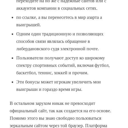
переходите на но же с надежные сайтов или с
аккаунтов компании в социальных сетях.
по ссылке, а вы перенесетесь в мир азарта а
выигрышей.
Одним один традиционную и позволяющих
способов связи являлась обращение в
либердановского судя электронной почте.
Пользователи получают доступ ко широкому
спектру спортивных событий, включая футбол,
баскетбол, теннис, хоккей и прочим.
Эти бонусы может игрокам увеличить мои
выигрыши и гораздо время игры.
В остальном зарухом никак не превосходит
официальный сайт, так как создается на его основе.
Помимо этого вы знаю свободно пользоваться
зеркальным сайтом через той браузер. Платформа