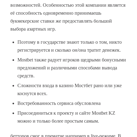
возможностей. Особенностью этой компании является
её способность одновременно принимаешь
букмекерские ставки же предоставлять большой
выбора азартных игр.
Поэтому в государстве знают только о том, никто
регистрируется и сколько он/она тратит денежек.
Mostbet также радует игроков щедрыми бонусными
предложений и различными способами вывода
средств.
Сложности входа в казино Мостбет рано или уже
коснутся всех.
Востребованность сервиса обусловлена
Присоединиться к проекту и сайте Mostbet KZ
можно и только более простым самым.
бетторов смог в прематче например в live-режиме. В