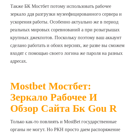
Также БК Мостбет потому использовать рабочее
зеркало ддя разгрузки музеефицированного сервера и
ускорения работы. Особенно актуально же в период
реальных мировых соревнований а при розыгрышах
крупных джекпотов. Поскольку поэтому ваш аккаунт
сделано работать и обоих версиях, же разве вы сможем
входят с помощью своего логина же пароля на разных
адресах.
Mostbet Мостбет:
Зеркало Рабочее И
Обзор Сайта Бк Gou R
Только как-то повлиять и MostBet государственные
органы не могут. Но РКН просто даем распоряжение