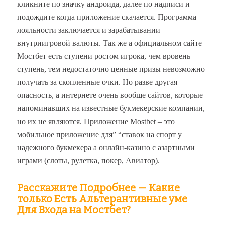
кликните по значку андроида, далее по надписи и
подождите когда приложение скачается. Программа
лояльности заключается и зарабатывании
внутриигровой валюты. Так же а официальном сайте
Мостбет есть ступени ростом игрока, чем вровень
ступень, тем недостаточно ценные призы невозможно
получать за скопленные очки. Но разве другая
опасность, а интернете очень вообще сайтов, которые
напоминавших на известные букмекерские компании,
но их не являются. Приложение Mostbet – это
мобильное приложение для” “ставок на спорт у
надежного букмекера а онлайн-казино с азартными
играми (слоты, рулетка, покер, Авиатор).
Расскажите Подробнее — Какие
только Есть Альтерантивные уме
Для Входа на Мостбет?