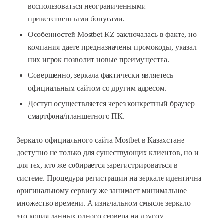
воспользоваться неограниченными
приветственными бонусами.
Особенностей Mostbet KZ заключалась в факте, но
компания даете предназначены промокоды, указал
них игрок позволит новые преимущества.
Совершенно, зеркала фактически являетесь
официальным сайтом со другим адресом.
Доступ осуществляется через конкретный браузер
смартфона/планшетного ПК.
Зеркало официального сайта Mostbet в Казахстане
доступно не только для существующих клиентов, но и
для тех, кто же собирается зарегистрироваться в
системе. Процедура регистрации на зеркале идентична
оригинальному сервису же занимает минимальное
множество времени. А изначальном смысле зеркало –
это копия данных одного сервера на другом.