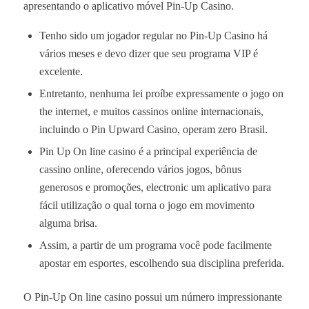
apresentando o aplicativo móvel Pin-Up Casino.
Tenho sido um jogador regular no Pin-Up Casino há
vários meses e devo dizer que seu programa VIP é
excelente.
Entretanto, nenhuma lei proíbe expressamente o jogo on
the internet, e muitos cassinos online internacionais,
incluindo o Pin Upward Casino, operam zero Brasil.
Pin Up On line casino é a principal experiência de
cassino online, oferecendo vários jogos, bônus
generosos e promoções, electronic um aplicativo para
fácil utilização o qual torna o jogo em movimento
alguma brisa.
Assim, a partir de um programa você pode facilmente
apostar em esportes, escolhendo sua disciplina preferida.
O Pin-Up On line casino possui um número impressionante