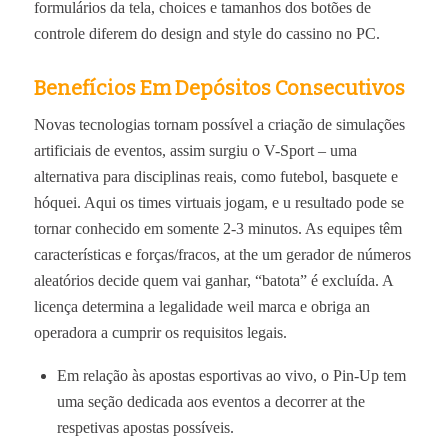
formulários da tela, choices e tamanhos dos botões de
controle diferem do design and style do cassino no PC.
Benefícios Em Depósitos Consecutivos
Novas tecnologias tornam possível a criação de simulações
artificiais de eventos, assim surgiu o V-Sport – uma
alternativa para disciplinas reais, como futebol, basquete e
hóquei. Aqui os times virtuais jogam, e u resultado pode se
tornar conhecido em somente 2-3 minutos. As equipes têm
características e forças/fracos, at the um gerador de números
aleatórios decide quem vai ganhar, “batota” é excluída. A
licença determina a legalidade weil marca e obriga an
operadora a cumprir os requisitos legais.
Em relação às apostas esportivas ao vivo, o Pin-Up tem
uma seção dedicada aos eventos a decorrer at the
respetivas apostas possíveis.