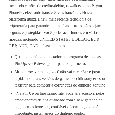
incluindo cartões de crédito/débito, e-wallets como Paytm,
PhonePe, electronic transferências bancárias. Nossa
plataforma utiliza a new mais recente tecnologia de
criptografia para garantir que muchas as transações sejam
seguras e protegidas. Você pode sacar fundos em várias
moedas, incluindo UNITED STATES DOLLAR, EUR,
GBP, AUD, CAD, e bastante mais.
Quanto ao método apostador no programa de apostas
Pin Up, você deve apartar para ele primeiro.
Muito provavelmente, você não vai encari?arse jogar
rapidamente tais versões de game e decidir sony ericsson
registrar para começar a correr atrás de dinheiro genuine.
“Na Pin Up on line casino site, você terá acesso a jogos
emocionantes de alta qualidade com a new garantia de
pagamentos honestos, confiáveis electronic, o que é
importante, instantâneos do dinheiro ganho.