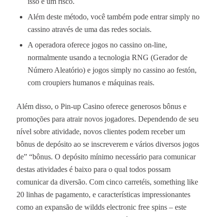
isso é um risco.
Além deste método, você também pode entrar simply no
cassino através de uma das redes sociais.
A operadora oferece jogos no cassino on-line,
normalmente usando a tecnologia RNG (Gerador de
Número Aleatório) e jogos simply no cassino ao festón,
com croupiers humanos e máquinas reais.
Além disso, o Pin-up Casino oferece generosos bônus e
promoções para atrair novos jogadores. Dependendo de seu
nível sobre atividade, novos clientes podem receber um
bônus de depósito ao se inscreverem e vários diversos jogos
de” “bônus. O depósito mínimo necessário para comunicar
destas atividades é baixo para o qual todos possam
comunicar da diversão. Com cinco carretéis, something like
20 linhas de pagamento, e características impressionantes
como an expansão de wildds electronic free spins – este