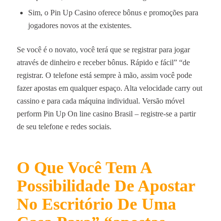
Sim, o Pin Up Casino oferece bônus e promoções para
jogadores novos at the existentes.
Se você é o novato, você terá que se registrar para jogar
através de dinheiro e receber bônus. Rápido e fácil” “de
registrar. O telefone está sempre à mão, assim você pode
fazer apostas em qualquer espaço. Alta velocidade carry out
cassino e para cada máquina individual. Versão móvel
perform Pin Up On line casino Brasil – registre-se a partir
de seu telefone e redes sociais.
O Que Você Tem A
Possibilidade De Apostar
No Escritório De Uma