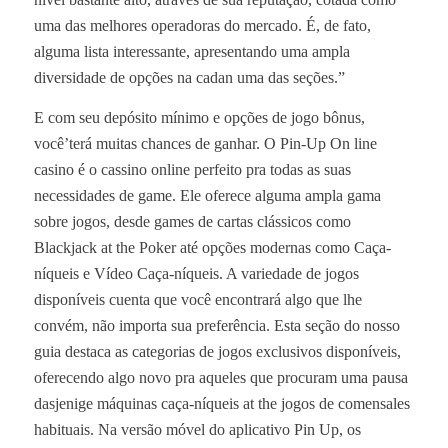
uma das melhores operadoras do mercado. É, de fato,
alguma lista interessante, apresentando uma ampla
diversidade de opções na cadan uma das seções.”
E com seu depósito mínimo e opções de jogo bônus,
você’terá muitas chances de ganhar. O Pin-Up On line
casino é o cassino online perfeito pra todas as suas
necessidades de game. Ele oferece alguma ampla gama
sobre jogos, desde games de cartas clássicos como
Blackjack at the Poker até opções modernas como Caça-
níqueis e Vídeo Caça-níqueis. A variedade de jogos
disponíveis cuenta que você encontrará algo que lhe
convém, não importa sua preferência. Esta seção do nosso
guia destaca as categorias de jogos exclusivos disponíveis,
oferecendo algo novo pra aqueles que procuram uma pausa
dasjenige máquinas caça-níqueis at the jogos de comensales
habituais. Na versão móvel do aplicativo Pin Up, os