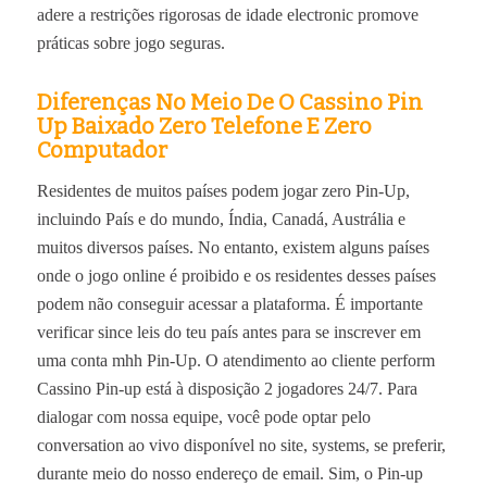
adere a restrições rigorosas de idade electronic promove
práticas sobre jogo seguras.
Diferenças No Meio De O Cassino Pin
Up Baixado Zero Telefone E Zero
Computador
Residentes de muitos países podem jogar zero Pin-Up,
incluindo País e do mundo, Índia, Canadá, Austrália e
muitos diversos países. No entanto, existem alguns países
onde o jogo online é proibido e os residentes desses países
podem não conseguir acessar a plataforma. É importante
verificar since leis do teu país antes para se inscrever em
uma conta mhh Pin-Up. O atendimento ao cliente perform
Cassino Pin-up está à disposição 2 jogadores 24/7. Para
dialogar com nossa equipe, você pode optar pelo
conversation ao vivo disponível no site, systems, se preferir,
durante meio do nosso endereço de email. Sim, o Pin-up