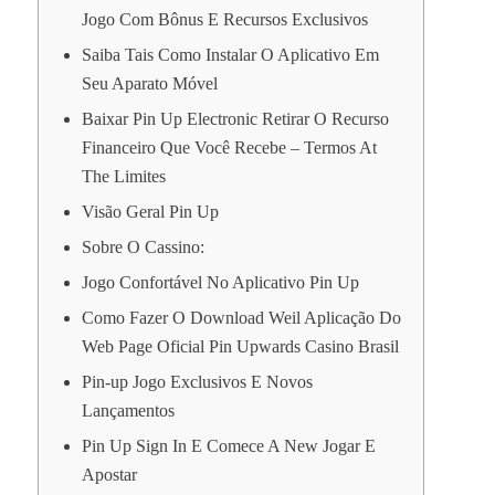
Jogo Com Bônus E Recursos Exclusivos
Saiba Tais Como Instalar O Aplicativo Em
Seu Aparato Móvel
Baixar Pin Up Electronic Retirar O Recurso
Financeiro Que Você Recebe – Termos At
The Limites
Visão Geral Pin Up
Sobre O Cassino:
Jogo Confortável No Aplicativo Pin Up
Como Fazer O Download Weil Aplicação Do
Web Page Oficial Pin Upwards Casino Brasil
Pin-up Jogo Exclusivos E Novos
Lançamentos
Pin Up Sign In E Comece A New Jogar E
Apostar