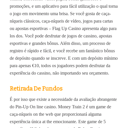
promoções, e um aplicativo para fácil utilização o qual torna
o jogo em movimento uma brisa. Se você gosta de caça-
níqueis clássicos, caça-níqueis de vídeo, jogos para cartas
ou apostas esportivas – Flag Up Casino apresenta algo para
los dos. Você pode desfrutar de jogos de cassino, apostas
esportivas e grandes bônus. Além disso, um processo de
registro é rápido e fácil, e você recebe um fantástico bônus
de depósito quando se inscreve. E com um depósito mínimo
para apenas €10, todos os jogadores podem desfrutar da
experiência do cassino, não importando seu orçamento.
Retirada De Fundos
É por isso que existe a necessidade da avaliação abrangente
do Pin-Up On line casino. Money Train 2 é um game de
caça-níqueis on the web que proporcionará alguma
experiência única at the emocionante. Este game de 5